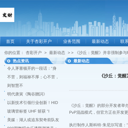
首页
关于杏彩开户
业务范围
最新动态
联
你的位置：
杏彩开户
>
最新动态
> >
《沙丘：觉醒》并非强制参与PV
热点资讯
最新动态
令人茅塞顿开的一段话：“身
《沙丘：觉醒》
不苦，则福禄不厚；心不苦，
则智慧不
明代唐寅《陶谷贈詞》
以新技术引领行业创新！HID
《沙丘：觉醒》的部分开发者举
玻璃管标签 UHF 斩获 “I
PvP混战模式，但官方正在开发更
美媒：湖人或追东契奇前队友
执行制作人斯科特·朱尼尔写道：“