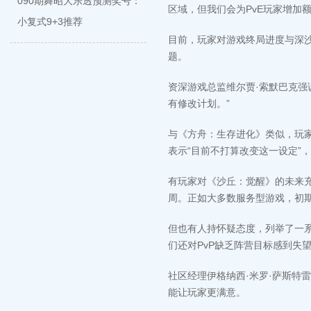
090期舞昭大乐透预测奖号：
区域，但我们会为PvE玩家增加
小复式9+3推荐
目前，玩家对游戏终局进度与深
题。
资深游戏总监维尔贾·索默巴克强
有修改计划。”
与《方舟：生存进化》类似，玩
表示“目前不打算改变这一设定”
有玩家对《沙丘：觉醒》的未来充
周。正如大多数服务型游戏，初
但也有人持怀疑态度，列举了一系
们还对PvP缺乏阵营目标感到失望
社区经理伊格纳西·米罗·萨斯特雷
能让玩家更满意。