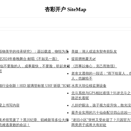
杏彩开户 SiteMap
器物美学的传承研究》：器以载道，物恒为美
美媒：湖人或追东契奇前队友
2024年春晚舞台 献唱《不如见一面》
提前拥抱夏天🌿
看似不要脸的人，成事最快，不要脸，听起来很
《历事以修心，克己而致强》
哲
老舍太透彻的一段话：“雨下给富人，
人，也嫁给不
业创新！HID 玻璃管标签 UHF 斩获 “IOTE
水库大坝位移监测设备
北斗系统与GPS相比谁强？91岁北斗
路还长着呢
梁上书写内容
八卦护眼法，孩子视力提升快，散光没
最齐全实用的六十仙命配廿四山吉凶一
美术馆荒废了？黑川纪章、矶崎新等多位大师
“老旧小区”突然又受欢迎了？只因官
也难逃衰败的命运！
两类房子或将大有好处