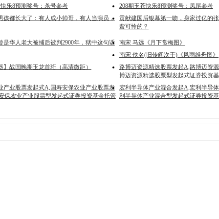
天快乐8预测奖号：杀号参考
208期玉苍快乐8预测奖号：凤尾参考
男孩都长大了：有人成小帅哥，有人当演员，
贡献建国后银幕第一吻，身家过亿的张
蛮可怜的？
曾是华人老大被捕后被判2900年，狱中这句话
南宋 马远《月下赏梅图》
南宋 佚名(旧传阎次于)《风雨维舟图》
器】战国晚期玉龙首珩（高清微距）
路博迈资源精选股票发起A,路博迈资源
博迈资源精选股票型发起式证券投资基
业产业股票发起式A,国寿安保农业产业股票发
宏利半导体产业混合发起A,宏利半导体
国寿安保农业产业股票型发起式证券投资基金托管
利半导体产业混合型发起式证券投资基