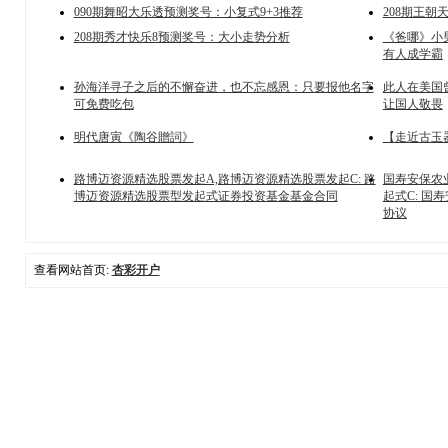
090期舞昭大乐透预测奖号：小复式9+3推荐
208期王朝
208期秀才快乐8预测奖号：大小走势分析
《爸哪》小
有人成学霸
孙海洋寻子之后的不懈奋进，也不忘感恩：只要报他名字
此人在美国
可免费吃包
让国人敬畏
明代唐寅《陶谷贈詞》
【走近古玉
路博迈资源精选股票发起A,路博迈资源精选股票发起C: 路
国寿安保农
博迈资源精选股票型发起式证券投资基金基金合同
起式C: 
协议
查看网站首页:
杏彩开户