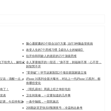
脑心通胶囊的3个联合治疗方案, 治疗3种脑血管疾病
改变人生的7个思维习惯【成功人士的秘籍】
拉开你和同龄人的差距的25个顶级思维
也下给穷人，嫁给义
令人茅塞顿开的一段话：“身不苦，则福禄不厚；心不苦，
则智慧不开
“零突破”！毕节这家医院2个项目获国家级立项
之父说：清醒一点，
iPhone 16系列全面大曝光，对比上一代iPhone 15系列，都
有哪些变化
有了！
《荀氏易传》周易上经之坤卦屯卦
览表
卫生间装修，一定要知道的几件事
方定调，今后持有这
一条中轴线，一部民族志
208期赵灵芝快乐8预测奖号：冷温热比参考