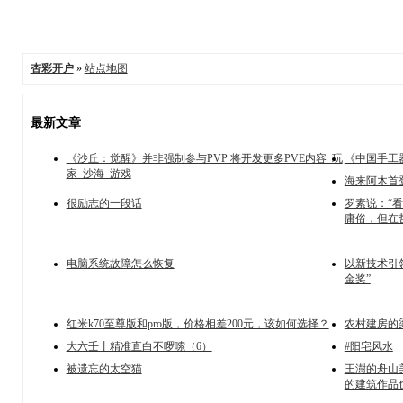
杏彩开户
»
站点地图
最新文章
《沙丘：觉醒》并非强制参与PVP 将开发更多PVE内容_玩
《中国手工
家_沙海_游戏
海来阿木首登
很励志的一段话
罗素说：“
庸俗，但在
电脑系统故障怎么恢复
以新技术引领行
金奖”
红米k70至尊版和pro版，价格相差200元，该如何选择？
农村建房的
大六壬丨精准直白不啰嗦（6）
#阳宅风水
被遗忘的太空猫
王澍的舟山
的建筑作品