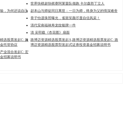
世界快棋超快棋赛阿莱茵队领跑 卡尔森胜丁立人
瑜，为何还说自己
赵本山与师徒同日离世：一日为师，终身为父的情深难舍
章子怡遗珠照曝光，雀斑笑颜尽显自信风采！
清代安南福禄寿龙纹银牌一件
清 吴熙载《杏花图》扇面
精选股票发起C: 路
路博迈资源精选股票发起A,路博迈资源精选股票发起C: 路
金托管协议
博迈资源精选股票型发起式证券投资基金招募说明书
产业混合发起C: 宏
金招募说明书